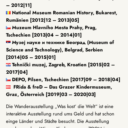
– 2012|11]
National Museum Romanian History, Bukarest,
Rumänien [2012|12 – 2013|05]
Muzeum Hlavního Mesta Prahy, Prag,
Tschechien [2013|04 – 2014|01]
Музеј науке и технике Београд (Museum of
Science and Technology), Belgrad, Serbien
[2014|05 – 2015|01]
Tehnički muzej, Zagreb, Kroatien [2015|02 –
2017|04]
DEPO, Pilsen, Tschechien [2017|09 – 2018|04]
FRida & freD – Das Grazer Kindermuseum,
Graz, Österreich [2019|03 – 2020|03]
Die Wanderausstellung „Was kost‘ die Welt“ ist eine
interaktive Ausstellung rund ums Geld und hat schon
einge Länder und Städte besucht. Die Ausstellung