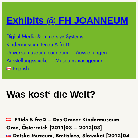
Zum
Inhalt
Exhibits @ FH JOANNEUM
springen
Digital Media & Immersive Systems
Kindermuseum FRida & freD
Universalmuseum Joanneum
Ausstellungen
Ausstellungsstücke
Museumsmanagement
English
Was kost‘ die Welt?
FRida & freD – Das Grazer Kindermuseum,
Graz, Österreich [2011|03 – 2012|03]
Detske Muzeum, Bratislava, Slowakei [2012|04