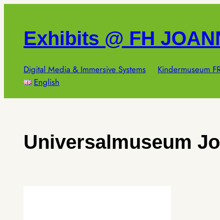
Zum
Inhalt
Exhibits @ FH JOA
springen
Digital Media & Immersive Systems
Kindermuseum FR
English
Universalmuseum J