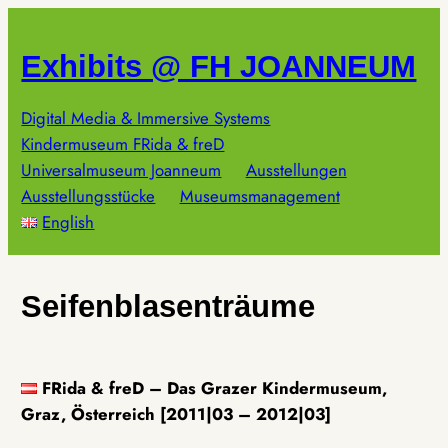
Zum
Inhalt
Exhibits @ FH JOANNEUM
springen
Digital Media & Immersive Systems
Kindermuseum FRida & freD
Universalmuseum Joanneum
Ausstellungen
Ausstellungsstücke
Museumsmanagement
English
Seifenblasenträume
FRida & freD – Das Grazer Kindermuseum,
Graz, Österreich [2011|03 – 2012|03]