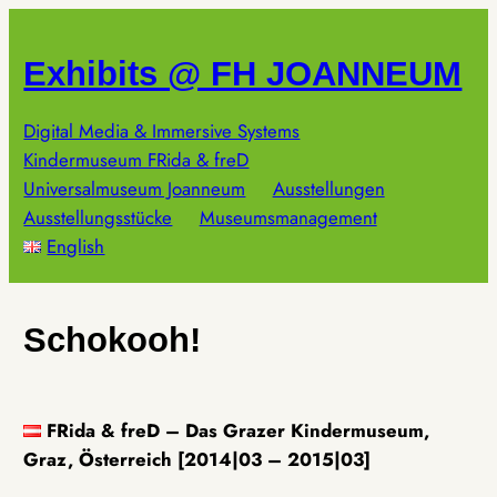
Zum
Inhalt
Exhibits @ FH JOANNEUM
springen
Digital Media & Immersive Systems
Kindermuseum FRida & freD
Universalmuseum Joanneum
Ausstellungen
Ausstellungsstücke
Museumsmanagement
English
Schokooh!
FRida & freD – Das Grazer Kindermuseum,
Graz, Österreich [2014|03 – 2015|03]