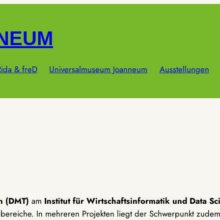
NNEUM
ida & freD
Universalmuseum Joanneum
Ausstellungen
n (DMT)
am
Institut für Wirtschaftsinformatik und Data S
zbereiche. In mehreren Projekten liegt der Schwerpunkt zude