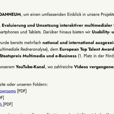
 JOANNEUM
, um einen umfassenden Einblick in unsere Projekte
 Evaluierung und Umsetzung interaktiver multimedialer
artphones und Tablets. Darüber hinaus bieten wir
Usability- 
wurde bereits mehrfach
national und international ausgeze
ltimediale Redneranalyse
), dem
European Top Talent Award
Staatspreis Multimedia und e-Business
(1. Platz in der För
f unserem
YouTube-Kanal
, wo zahlreiche
Videos vergangene
ite oder unseren Foldern:
Showrooms
[PDF]
F]
ch
[PDF]