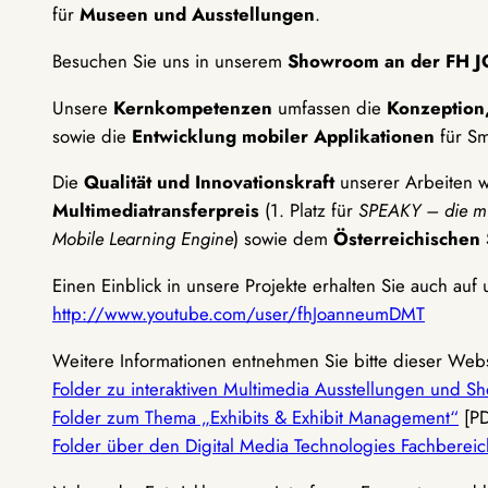
für
Museen und Ausstellungen
.
Besuchen Sie uns in unserem
Showroom an der FH
Unsere
Kernkompetenzen
umfassen die
Konzeption,
sowie die
Entwicklung mobiler Applikationen
für Sm
Die
Qualität und Innovationskraft
unserer Arbeiten 
Multimediatransferpreis
(1. Platz für
SPEAKY – die mu
Mobile Learning Engine
) sowie dem
Österreichischen 
Einen Einblick in unsere Projekte erhalten Sie auch au
http://www.youtube.com/user/fhJoanneumDMT
Weitere Informationen entnehmen Sie bitte dieser Webs
Folder zu interaktiven Multimedia Ausstellungen und 
Folder zum Thema „Exhibits & Exhibit Management“
[PD
Folder über den Digital Media Technologies Fachberei