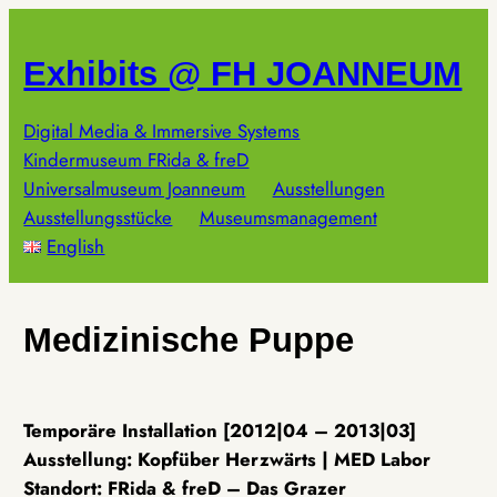
Zum
Inhalt
Exhibits @ FH JOANNEUM
springen
Digital Media & Immersive Systems
Kindermuseum FRida & freD
Universalmuseum Joanneum
Ausstellungen
Ausstellungsstücke
Museumsmanagement
English
Medizinische Puppe
Temporäre Installation [2012|04 – 2013|03]
Ausstellung: Kopfüber Herzwärts | MED Labor
Standort: FRida & freD – Das Grazer