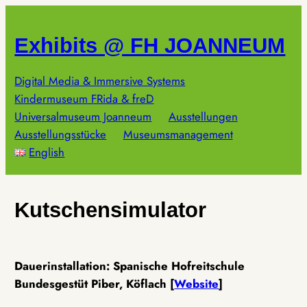
Zum
Inhalt
Exhibits @ FH JOANNEUM
springen
Digital Media & Immersive Systems
Kindermuseum FRida & freD
Universalmuseum Joanneum
Ausstellungen
Ausstellungsstücke
Museumsmanagement
English
Kutschensimulator
Dauerinstallation: Spanische Hofreitschule
Bundesgestüt Piber, Köflach [
Website
]