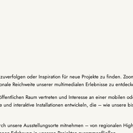
hzuverfolgen oder Inspiration für neue Projekte zu finden. Zoo
onale Reichweite unserer multimedialen Erlebnisse zu entdeck
ffentlichen Raum vertreten und Interesse an einer mobilen ode
 und interaktive Installationen entwickeln, die – wie unsere 
durch unsere Ausstellungsorte mitnehmen – von regionalen Highl
innen-Erfahrung in unseren Projekten zusammenfließen.