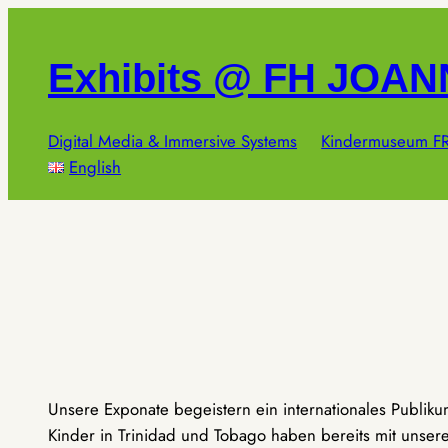
Zum
Inhalt
Exhibits @ FH JOA
springen
Digital Media & Immersive Systems
Kindermuseum FR
English
Unsere Exponate begeistern ein internationales Publik
Kinder in Trinidad und Tobago haben bereits mit unseren 