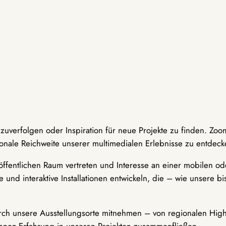
hzuverfolgen oder Inspiration für neue Projekte zu finden. Zoo
onale Reichweite unserer multimedialen Erlebnisse zu entdeck
ffentlichen Raum vertreten und Interesse an einer mobilen ode
 und interaktive Installationen entwickeln, die – wie unsere 
durch unsere Ausstellungsorte mitnehmen – von regionalen Highl
innen-Erfahrung in unseren Projekten zusammenfließen.