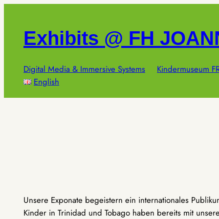
Zum
Inhalt
Exhibits @ FH JOA
springen
Digital Media & Immersive Systems
Kindermuseum FR
English
Unsere Exponate begeistern ein internationales Publik
Kinder in Trinidad und Tobago haben bereits mit unseren 