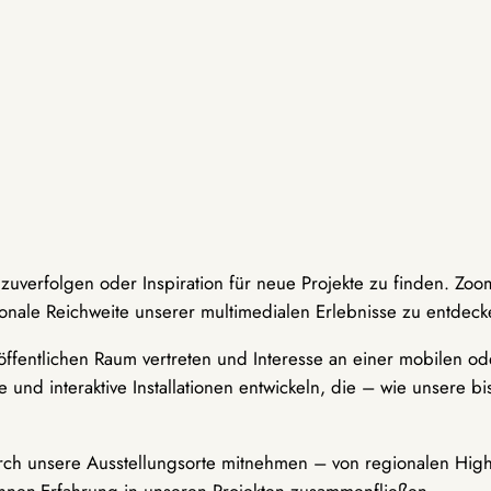
hzuverfolgen oder Inspiration für neue Projekte zu finden. Zoo
onale Reichweite unserer multimedialen Erlebnisse zu entdeck
ffentlichen Raum vertreten und Interesse an einer mobilen ode
 und interaktive Installationen entwickeln, die – wie unsere 
durch unsere Ausstellungsorte mitnehmen – von regionalen Highl
innen-Erfahrung in unseren Projekten zusammenfließen.