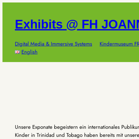
Zum
Inhalt
Exhibits @ FH JOA
springen
Digital Media & Immersive Systems
Kindermuseum FR
English
Unsere Exponate begeistern ein internationales Publik
Kinder in Trinidad und Tobago haben bereits mit unseren 