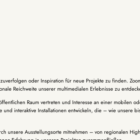
hzuverfolgen oder Inspiration für neue Projekte zu finden. Zoo
onale Reichweite unserer multimedialen Erlebnisse zu entdeck
ffentlichen Raum vertreten und Interesse an einer mobilen ode
 und interaktive Installationen entwickeln, die – wie unsere 
durch unsere Ausstellungsorte mitnehmen – von regionalen Highl
innen-Erfahrung in unseren Projekten zusammenfließen.