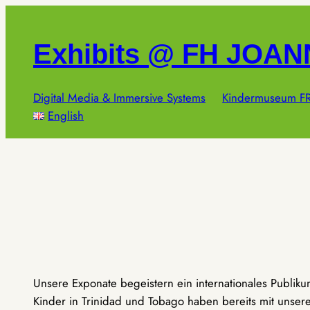
Zum
Inhalt
Exhibits @ FH JOA
springen
Digital Media & Immersive Systems
Kindermuseum FR
English
Unsere Exponate begeistern ein internationales Publik
Kinder in Trinidad und Tobago haben bereits mit unseren 