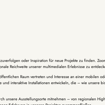
hzuverfolgen oder Inspiration für neue Projekte zu finden. Zoo
onale Reichweite unserer multimedialen Erlebnisse zu entdeck
ffentlichen Raum vertreten und Interesse an einer mobilen ode
 und interaktive Installationen entwickeln, die – wie unsere 
durch unsere Ausstellungsorte mitnehmen – von regionalen Highl
innen-Erfahrung in unseren Projekten zusammenfließen.