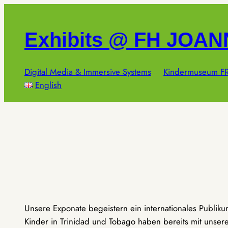
Zum
Inhalt
Exhibits @ FH JOA
springen
Digital Media & Immersive Systems
Kindermuseum FR
English
Unsere Exponate begeistern ein internationales Publik
Kinder in Trinidad und Tobago haben bereits mit unseren 