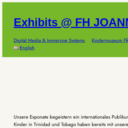
Zum
Inhalt
Exhibits @ FH JOA
springen
Digital Media & Immersive Systems
Kindermuseum FR
English
Unsere Exponate begeistern ein internationales Publik
Kinder in Trinidad und Tobago haben bereits mit unseren 