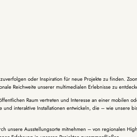
hzuverfolgen oder Inspiration für neue Projekte zu finden. Zoo
onale Reichweite unserer multimedialen Erlebnisse zu entdeck
ffentlichen Raum vertreten und Interesse an einer mobilen ode
 und interaktive Installationen entwickeln, die – wie unsere 
durch unsere Ausstellungsorte mitnehmen – von regionalen Highl
innen-Erfahrung in unseren Projekten zusammenfließen.