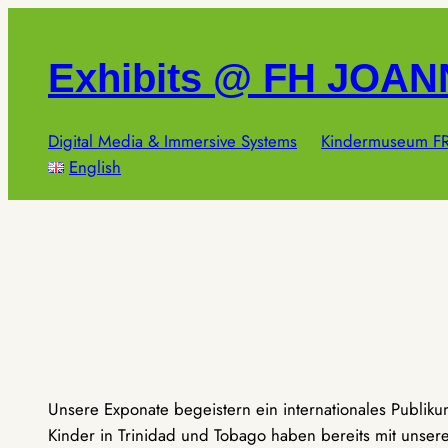
Zum
Inhalt
Exhibits @ FH JOA
springen
Digital Media & Immersive Systems
Kindermuseum FR
English
Unsere Exponate begeistern ein internationales Publik
Kinder in Trinidad und Tobago haben bereits mit unseren 