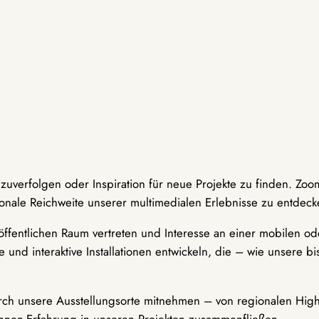
hzuverfolgen oder Inspiration für neue Projekte zu finden. Zoo
onale Reichweite unserer multimedialen Erlebnisse zu entdeck
ffentlichen Raum vertreten und Interesse an einer mobilen ode
 und interaktive Installationen entwickeln, die – wie unsere 
durch unsere Ausstellungsorte mitnehmen – von regionalen Highl
innen-Erfahrung in unseren Projekten zusammenfließen.