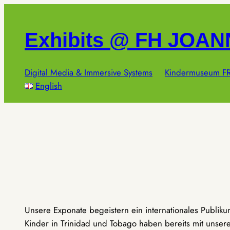
Zum
Inhalt
Exhibits @ FH JOA
springen
Digital Media & Immersive Systems
Kindermuseum FR
English
Unsere Exponate begeistern ein internationales Publik
Kinder in Trinidad und Tobago haben bereits mit unseren 