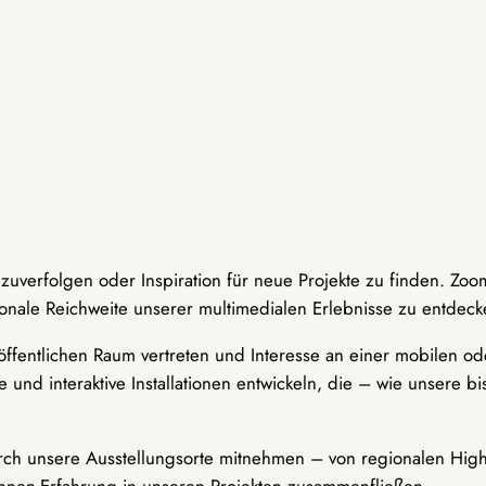
hzuverfolgen oder Inspiration für neue Projekte zu finden. Zoo
onale Reichweite unserer multimedialen Erlebnisse zu entdeck
ffentlichen Raum vertreten und Interesse an einer mobilen ode
 und interaktive Installationen entwickeln, die – wie unsere 
durch unsere Ausstellungsorte mitnehmen – von regionalen Highl
innen-Erfahrung in unseren Projekten zusammenfließen.