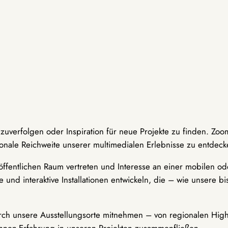
hzuverfolgen oder Inspiration für neue Projekte zu finden. Zoo
onale Reichweite unserer multimedialen Erlebnisse zu entdeck
ffentlichen Raum vertreten und Interesse an einer mobilen ode
 und interaktive Installationen entwickeln, die – wie unsere 
durch unsere Ausstellungsorte mitnehmen – von regionalen Highl
innen-Erfahrung in unseren Projekten zusammenfließen.