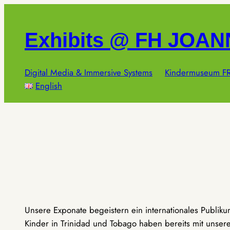
Zum
Inhalt
Exhibits @ FH JOA
springen
Digital Media & Immersive Systems
Kindermuseum FR
English
Unsere Exponate begeistern ein internationales Publik
Kinder in Trinidad und Tobago haben bereits mit unseren 