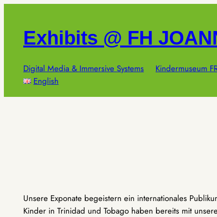
Zum
Inhalt
Exhibits @ FH JOA
springen
Digital Media & Immersive Systems
Kindermuseum FR
English
Unsere Exponate begeistern ein internationales Publik
Kinder in Trinidad und Tobago haben bereits mit unseren 