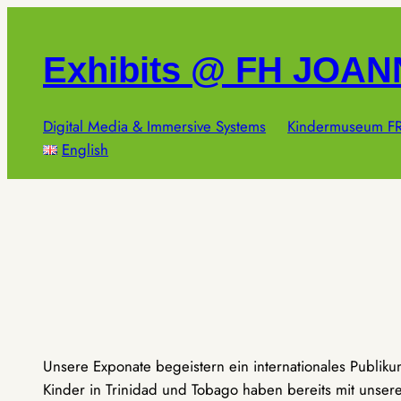
Zum
Inhalt
Exhibits @ FH JOA
springen
Digital Media & Immersive Systems
Kindermuseum FR
English
Unsere Exponate begeistern ein internationales Publik
Kinder in Trinidad und Tobago haben bereits mit unseren 