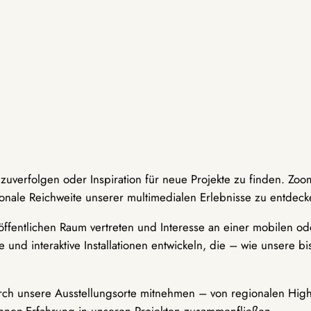
hzuverfolgen oder Inspiration für neue Projekte zu finden. Zoo
onale Reichweite unserer multimedialen Erlebnisse zu entdeck
ffentlichen Raum vertreten und Interesse an einer mobilen ode
 und interaktive Installationen entwickeln, die – wie unsere 
durch unsere Ausstellungsorte mitnehmen – von regionalen Highl
innen-Erfahrung in unseren Projekten zusammenfließen.