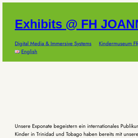
Zum
Inhalt
Exhibits @ FH JOA
springen
Digital Media & Immersive Systems
Kindermuseum FR
English
Unsere Exponate begeistern ein internationales Publik
Kinder in Trinidad und Tobago haben bereits mit unseren 