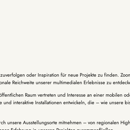
hzuverfolgen oder Inspiration für neue Projekte zu finden. Zoo
onale Reichweite unserer multimedialen Erlebnisse zu entdeck
ffentlichen Raum vertreten und Interesse an einer mobilen ode
 und interaktive Installationen entwickeln, die – wie unsere 
durch unsere Ausstellungsorte mitnehmen – von regionalen Highl
innen-Erfahrung in unseren Projekten zusammenfließen.