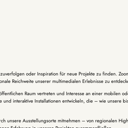
hzuverfolgen oder Inspiration für neue Projekte zu finden. Zoo
onale Reichweite unserer multimedialen Erlebnisse zu entdeck
ffentlichen Raum vertreten und Interesse an einer mobilen ode
 und interaktive Installationen entwickeln, die – wie unsere 
durch unsere Ausstellungsorte mitnehmen – von regionalen Highl
innen-Erfahrung in unseren Projekten zusammenfließen.