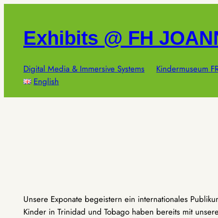
Zum
Inhalt
Exhibits @ FH JOA
springen
Digital Media & Immersive Systems
Kindermuseum FR
English
Unsere Exponate begeistern ein internationales Publik
Kinder in Trinidad und Tobago haben bereits mit unseren 