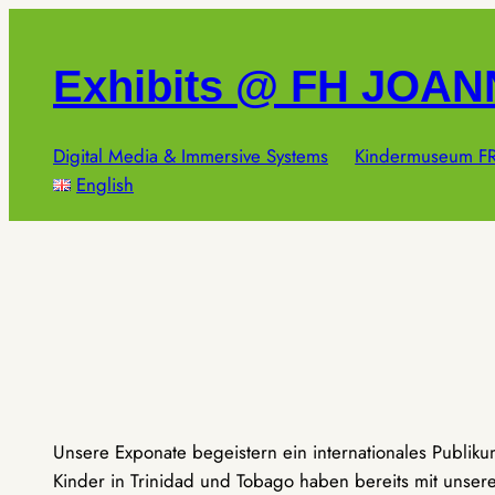
Zum
Inhalt
Exhibits @ FH JOA
springen
Digital Media & Immersive Systems
Kindermuseum FR
English
Unsere Exponate begeistern ein internationales Publik
Kinder in Trinidad und Tobago haben bereits mit unseren 