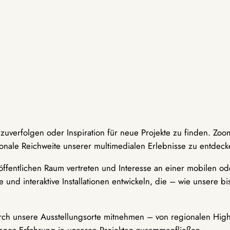
hzuverfolgen oder Inspiration für neue Projekte zu finden. Zoo
onale Reichweite unserer multimedialen Erlebnisse zu entdeck
ffentlichen Raum vertreten und Interesse an einer mobilen ode
 und interaktive Installationen entwickeln, die – wie unsere 
durch unsere Ausstellungsorte mitnehmen – von regionalen Highl
innen-Erfahrung in unseren Projekten zusammenfließen.