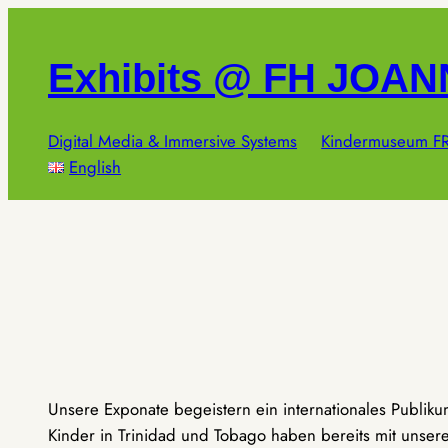
Zum
Inhalt
Exhibits @ FH JOA
springen
Digital Media & Immersive Systems
Kindermuseum FR
English
Unsere Exponate begeistern ein internationales Publik
Kinder in Trinidad und Tobago haben bereits mit unseren 