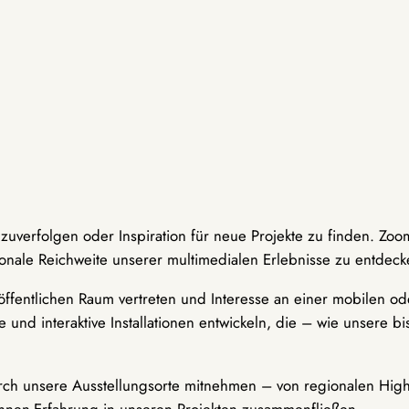
hzuverfolgen oder Inspiration für neue Projekte zu finden. Zoo
onale Reichweite unserer multimedialen Erlebnisse zu entdeck
ffentlichen Raum vertreten und Interesse an einer mobilen ode
 und interaktive Installationen entwickeln, die – wie unsere 
durch unsere Ausstellungsorte mitnehmen – von regionalen Highl
innen-Erfahrung in unseren Projekten zusammenfließen.