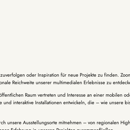
hzuverfolgen oder Inspiration für neue Projekte zu finden. Zoo
onale Reichweite unserer multimedialen Erlebnisse zu entdeck
ffentlichen Raum vertreten und Interesse an einer mobilen ode
 und interaktive Installationen entwickeln, die – wie unsere 
durch unsere Ausstellungsorte mitnehmen – von regionalen Highl
innen-Erfahrung in unseren Projekten zusammenfließen.