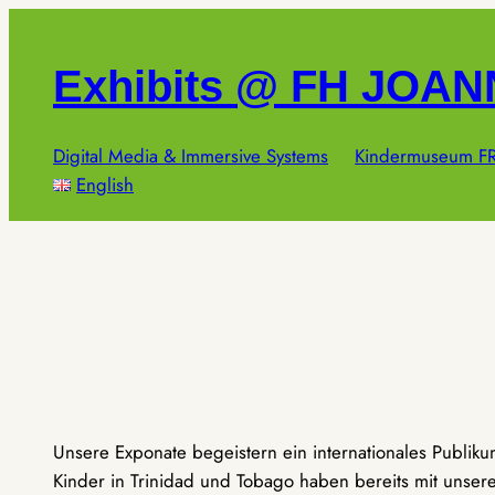
Zum
Inhalt
Exhibits @ FH JOA
springen
Digital Media & Immersive Systems
Kindermuseum FR
English
Unsere Exponate begeistern ein internationales Publik
Kinder in Trinidad und Tobago haben bereits mit unseren 