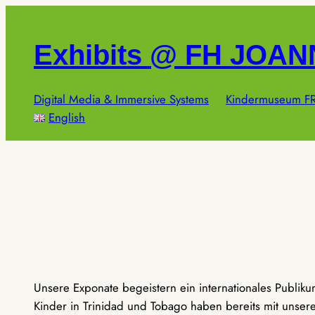
Zum
Inhalt
Exhibits @ FH JOA
springen
Digital Media & Immersive Systems
Kindermuseum FR
English
Unsere Exponate begeistern ein internationales Publik
Kinder in Trinidad und Tobago haben bereits mit unseren 