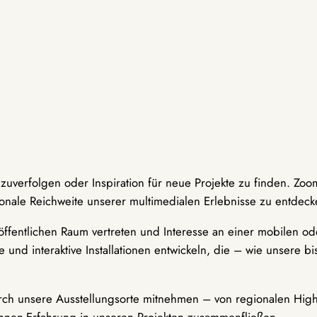
hzuverfolgen oder Inspiration für neue Projekte zu finden. Zoo
onale Reichweite unserer multimedialen Erlebnisse zu entdeck
ffentlichen Raum vertreten und Interesse an einer mobilen ode
 und interaktive Installationen entwickeln, die – wie unsere 
durch unsere Ausstellungsorte mitnehmen – von regionalen Highl
innen-Erfahrung in unseren Projekten zusammenfließen.