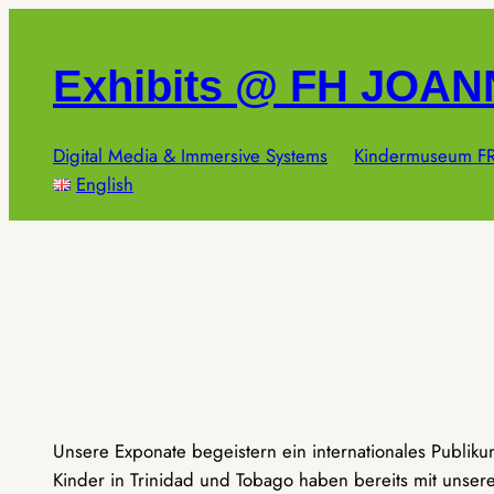
Zum
Inhalt
Exhibits @ FH JOA
springen
Digital Media & Immersive Systems
Kindermuseum FR
English
Unsere Exponate begeistern ein internationales Publik
Kinder in Trinidad und Tobago haben bereits mit unseren 