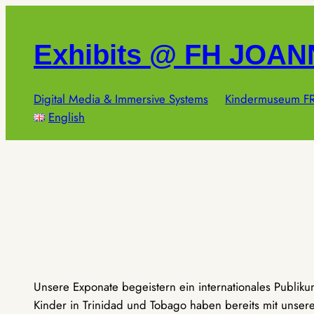
Zum
Inhalt
Exhibits @ FH JOA
springen
Digital Media & Immersive Systems
Kindermuseum FR
English
Unsere Exponate begeistern ein internationales Publik
Kinder in Trinidad und Tobago haben bereits mit unseren 