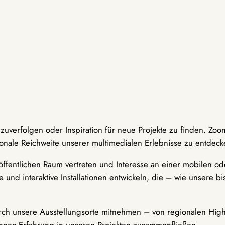
hzuverfolgen oder Inspiration für neue Projekte zu finden. Zoo
onale Reichweite unserer multimedialen Erlebnisse zu entdeck
ffentlichen Raum vertreten und Interesse an einer mobilen ode
 und interaktive Installationen entwickeln, die – wie unsere 
durch unsere Ausstellungsorte mitnehmen – von regionalen Highl
innen-Erfahrung in unseren Projekten zusammenfließen.