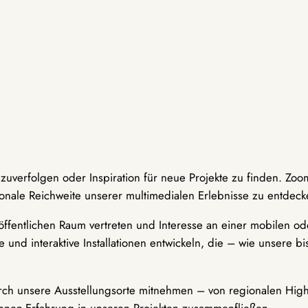
hzuverfolgen oder Inspiration für neue Projekte zu finden. Zoo
onale Reichweite unserer multimedialen Erlebnisse zu entdeck
ffentlichen Raum vertreten und Interesse an einer mobilen ode
 und interaktive Installationen entwickeln, die – wie unsere 
durch unsere Ausstellungsorte mitnehmen – von regionalen Highl
innen-Erfahrung in unseren Projekten zusammenfließen.