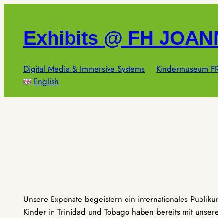
Zum
Inhalt
Exhibits @ FH JOA
springen
Digital Media & Immersive Systems
Kindermuseum FR
English
Unsere Exponate begeistern ein internationales Publik
Kinder in Trinidad und Tobago haben bereits mit unseren 