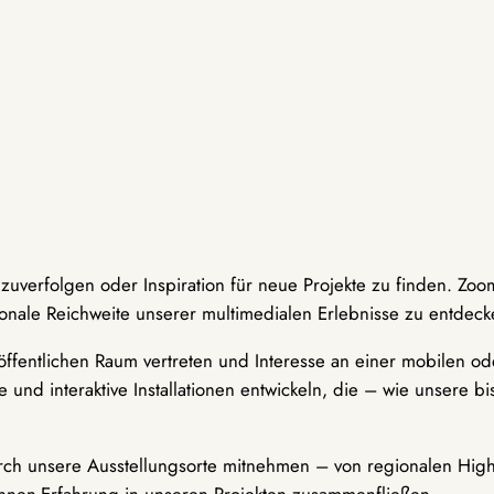
hzuverfolgen oder Inspiration für neue Projekte zu finden. Zoo
onale Reichweite unserer multimedialen Erlebnisse zu entdeck
ffentlichen Raum vertreten und Interesse an einer mobilen ode
 und interaktive Installationen entwickeln, die – wie unsere 
durch unsere Ausstellungsorte mitnehmen – von regionalen Highl
innen-Erfahrung in unseren Projekten zusammenfließen.