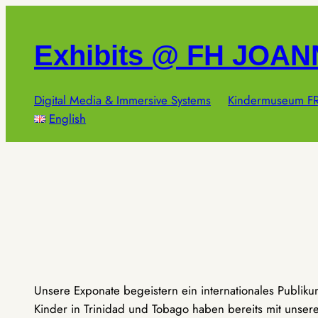
Zum
Inhalt
Exhibits @ FH JOA
springen
Digital Media & Immersive Systems
Kindermuseum FR
English
Unsere Exponate begeistern ein internationales Publik
Kinder in Trinidad und Tobago haben bereits mit unseren 