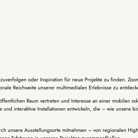
hzuverfolgen oder Inspiration für neue Projekte zu finden. Zoo
onale Reichweite unserer multimedialen Erlebnisse zu entdeck
ffentlichen Raum vertreten und Interesse an einer mobilen ode
 und interaktive Installationen entwickeln, die – wie unsere 
durch unsere Ausstellungsorte mitnehmen – von regionalen Highl
innen-Erfahrung in unseren Projekten zusammenfließen.