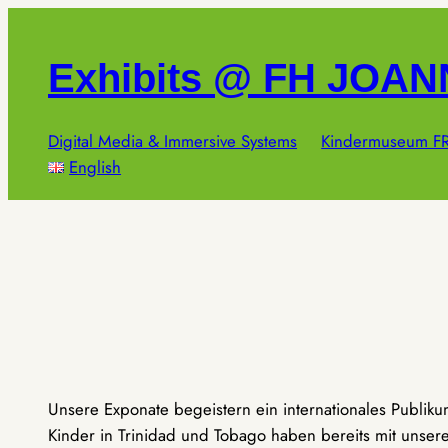
Zum
Inhalt
Exhibits @ FH JOA
springen
Digital Media & Immersive Systems
Kindermuseum FR
English
Unsere Exponate begeistern ein internationales Publik
Kinder in Trinidad und Tobago haben bereits mit unseren 