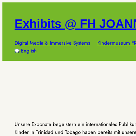
Zum
Inhalt
Exhibits @ FH JOA
springen
Digital Media & Immersive Systems
Kindermuseum FR
English
Unsere Exponate begeistern ein internationales Publik
Kinder in Trinidad und Tobago haben bereits mit unseren 