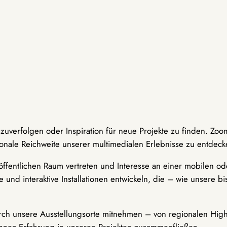
hzuverfolgen oder Inspiration für neue Projekte zu finden. Zoo
onale Reichweite unserer multimedialen Erlebnisse zu entdeck
ffentlichen Raum vertreten und Interesse an einer mobilen ode
 und interaktive Installationen entwickeln, die – wie unsere 
durch unsere Ausstellungsorte mitnehmen – von regionalen Highl
innen-Erfahrung in unseren Projekten zusammenfließen.