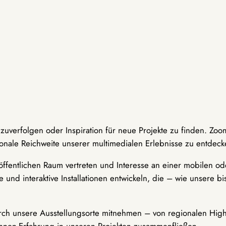
hzuverfolgen oder Inspiration für neue Projekte zu finden. Zoo
onale Reichweite unserer multimedialen Erlebnisse zu entdeck
ffentlichen Raum vertreten und Interesse an einer mobilen ode
 und interaktive Installationen entwickeln, die – wie unsere 
durch unsere Ausstellungsorte mitnehmen – von regionalen Highl
innen-Erfahrung in unseren Projekten zusammenfließen.