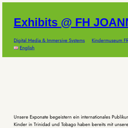
Zum
Inhalt
Exhibits @ FH JOA
springen
Digital Media & Immersive Systems
Kindermuseum FR
English
Unsere Exponate begeistern ein internationales Publik
Kinder in Trinidad und Tobago haben bereits mit unseren 