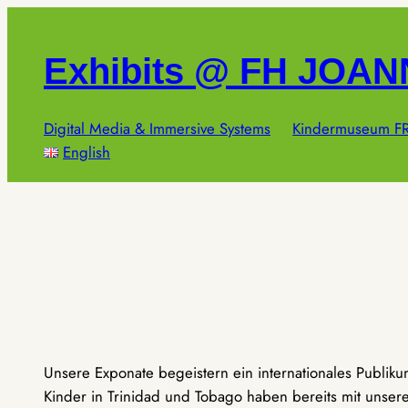
Zum
Inhalt
Exhibits @ FH JOA
springen
Digital Media & Immersive Systems
Kindermuseum FR
English
Unsere Exponate begeistern ein internationales Publik
Kinder in Trinidad und Tobago haben bereits mit unseren 