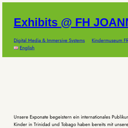
Zum
Inhalt
Exhibits @ FH JOA
springen
Digital Media & Immersive Systems
Kindermuseum FR
English
Unsere Exponate begeistern ein internationales Publik
Kinder in Trinidad und Tobago haben bereits mit unseren 