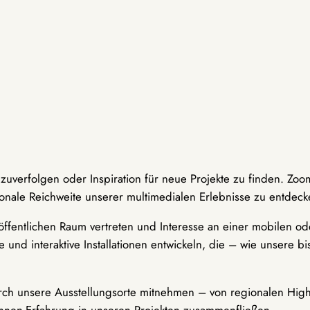
hzuverfolgen oder Inspiration für neue Projekte zu finden. Zoo
onale Reichweite unserer multimedialen Erlebnisse zu entdeck
ffentlichen Raum vertreten und Interesse an einer mobilen ode
 und interaktive Installationen entwickeln, die – wie unsere 
durch unsere Ausstellungsorte mitnehmen – von regionalen Highl
innen-Erfahrung in unseren Projekten zusammenfließen.