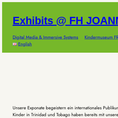
Zum
Inhalt
Exhibits @ FH JOA
springen
Digital Media & Immersive Systems
Kindermuseum FR
English
Unsere Exponate begeistern ein internationales Publik
Kinder in Trinidad und Tobago haben bereits mit unseren 