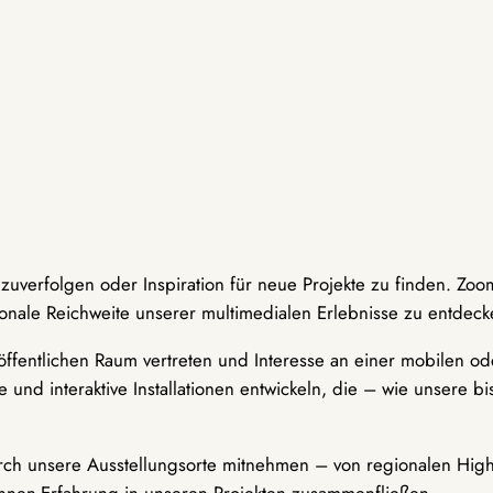
hzuverfolgen oder Inspiration für neue Projekte zu finden. Zoo
onale Reichweite unserer multimedialen Erlebnisse zu entdeck
ffentlichen Raum vertreten und Interesse an einer mobilen ode
 und interaktive Installationen entwickeln, die – wie unsere 
durch unsere Ausstellungsorte mitnehmen – von regionalen Highl
innen-Erfahrung in unseren Projekten zusammenfließen.