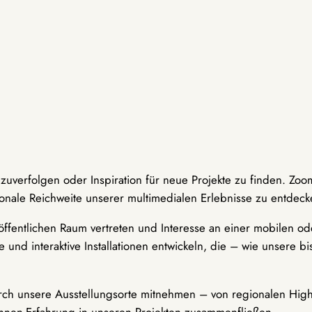
hzuverfolgen oder Inspiration für neue Projekte zu finden. Zoo
onale Reichweite unserer multimedialen Erlebnisse zu entdeck
ffentlichen Raum vertreten und Interesse an einer mobilen ode
 und interaktive Installationen entwickeln, die – wie unsere 
durch unsere Ausstellungsorte mitnehmen – von regionalen Highl
innen-Erfahrung in unseren Projekten zusammenfließen.