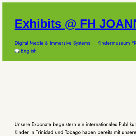
Zum
Inhalt
Exhibits @ FH JOA
springen
Digital Media & Immersive Systems
Kindermuseum FR
English
Unsere Exponate begeistern ein internationales Publik
Kinder in Trinidad und Tobago haben bereits mit unseren 