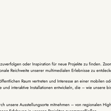
hzuverfolgen oder Inspiration für neue Projekte zu finden. Zoo
onale Reichweite unserer multimedialen Erlebnisse zu entdeck
ffentlichen Raum vertreten und Interesse an einer mobilen ode
 und interaktive Installationen entwickeln, die – wie unsere 
durch unsere Ausstellungsorte mitnehmen – von regionalen Highl
innen-Erfahrung in unseren Projekten zusammenfließen.