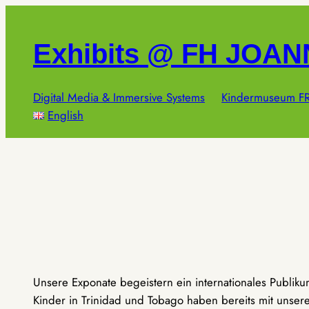
Zum
Inhalt
Exhibits @ FH JOA
springen
Digital Media & Immersive Systems
Kindermuseum FR
English
Unsere Exponate begeistern ein internationales Publik
Kinder in Trinidad und Tobago haben bereits mit unseren 