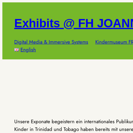
Zum
Inhalt
Exhibits @ FH JOA
springen
Digital Media & Immersive Systems
Kindermuseum FR
English
Unsere Exponate begeistern ein internationales Publik
Kinder in Trinidad und Tobago haben bereits mit unseren 