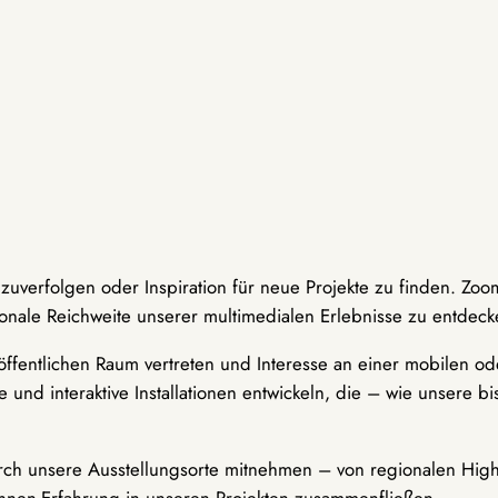
hzuverfolgen oder Inspiration für neue Projekte zu finden. Zoo
onale Reichweite unserer multimedialen Erlebnisse zu entdeck
ffentlichen Raum vertreten und Interesse an einer mobilen ode
 und interaktive Installationen entwickeln, die – wie unsere 
durch unsere Ausstellungsorte mitnehmen – von regionalen Highl
innen-Erfahrung in unseren Projekten zusammenfließen.