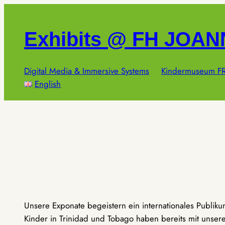
Zum
Inhalt
Exhibits @ FH JOA
springen
Digital Media & Immersive Systems
Kindermuseum FR
English
Unsere Exponate begeistern ein internationales Publik
Kinder in Trinidad und Tobago haben bereits mit unseren 