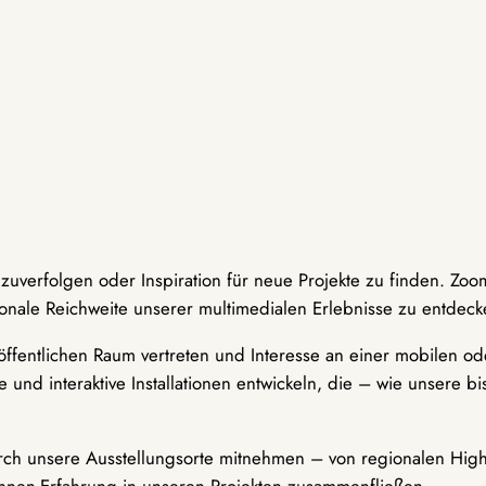
hzuverfolgen oder Inspiration für neue Projekte zu finden. Zoo
onale Reichweite unserer multimedialen Erlebnisse zu entdeck
ffentlichen Raum vertreten und Interesse an einer mobilen ode
 und interaktive Installationen entwickeln, die – wie unsere 
durch unsere Ausstellungsorte mitnehmen – von regionalen Highl
innen-Erfahrung in unseren Projekten zusammenfließen.