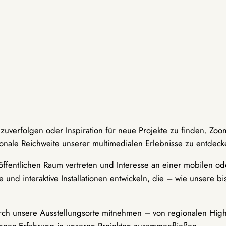
hzuverfolgen oder Inspiration für neue Projekte zu finden. Zoo
onale Reichweite unserer multimedialen Erlebnisse zu entdeck
ffentlichen Raum vertreten und Interesse an einer mobilen ode
 und interaktive Installationen entwickeln, die – wie unsere 
durch unsere Ausstellungsorte mitnehmen – von regionalen Highl
innen-Erfahrung in unseren Projekten zusammenfließen.