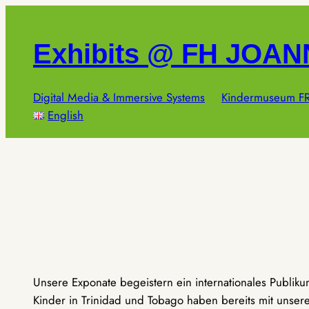
Zum
Inhalt
Exhibits @ FH JOA
springen
Digital Media & Immersive Systems
Kindermuseum FR
English
Unsere Exponate begeistern ein internationales Publik
Kinder in Trinidad und Tobago haben bereits mit unseren 