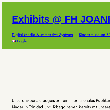
Zum
Inhalt
Exhibits @ FH JOA
springen
Digital Media & Immersive Systems
Kindermuseum FR
English
Unsere Exponate begeistern ein internationales Publik
Kinder in Trinidad und Tobago haben bereits mit unseren 