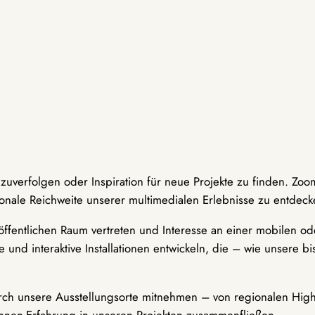
hzuverfolgen oder Inspiration für neue Projekte zu finden. Zoo
onale Reichweite unserer multimedialen Erlebnisse zu entdeck
ffentlichen Raum vertreten und Interesse an einer mobilen ode
 und interaktive Installationen entwickeln, die – wie unsere 
durch unsere Ausstellungsorte mitnehmen – von regionalen Highl
innen-Erfahrung in unseren Projekten zusammenfließen.