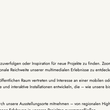
hzuverfolgen oder Inspiration für neue Projekte zu finden. Zoo
onale Reichweite unserer multimedialen Erlebnisse zu entdeck
ffentlichen Raum vertreten und Interesse an einer mobilen ode
 und interaktive Installationen entwickeln, die – wie unsere 
durch unsere Ausstellungsorte mitnehmen – von regionalen Highl
innen-Erfahrung in unseren Projekten zusammenfließen.