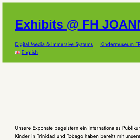
Zum
Inhalt
Exhibits @ FH JOA
springen
Digital Media & Immersive Systems
Kindermuseum FR
English
Unsere Exponate begeistern ein internationales Publik
Kinder in Trinidad und Tobago haben bereits mit unseren 