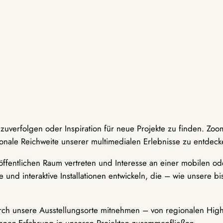
hzuverfolgen oder Inspiration für neue Projekte zu finden. Zoo
onale Reichweite unserer multimedialen Erlebnisse zu entdeck
ffentlichen Raum vertreten und Interesse an einer mobilen ode
 und interaktive Installationen entwickeln, die – wie unsere 
durch unsere Ausstellungsorte mitnehmen – von regionalen Highl
innen-Erfahrung in unseren Projekten zusammenfließen.