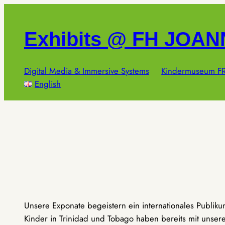
Zum
Inhalt
Exhibits @ FH JOA
springen
Digital Media & Immersive Systems
Kindermuseum FR
English
Unsere Exponate begeistern ein internationales Publik
Kinder in Trinidad und Tobago haben bereits mit unseren 