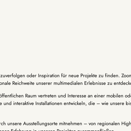
hzuverfolgen oder Inspiration für neue Projekte zu finden. Zoo
onale Reichweite unserer multimedialen Erlebnisse zu entdeck
ffentlichen Raum vertreten und Interesse an einer mobilen ode
 und interaktive Installationen entwickeln, die – wie unsere 
durch unsere Ausstellungsorte mitnehmen – von regionalen Highl
innen-Erfahrung in unseren Projekten zusammenfließen.