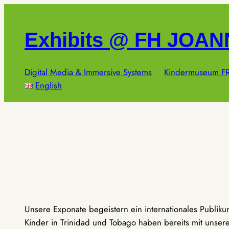
Zum
Inhalt
Exhibits @ FH JOA
springen
Digital Media & Immersive Systems
Kindermuseum FR
English
Unsere Exponate begeistern ein internationales Publik
Kinder in Trinidad und Tobago haben bereits mit unseren 