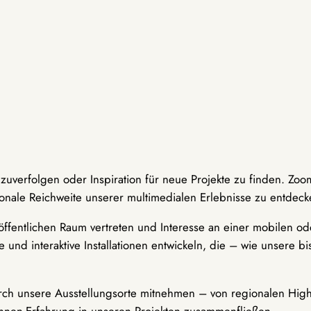
hzuverfolgen oder Inspiration für neue Projekte zu finden. Zoo
onale Reichweite unserer multimedialen Erlebnisse zu entdeck
ffentlichen Raum vertreten und Interesse an einer mobilen ode
 und interaktive Installationen entwickeln, die – wie unsere 
durch unsere Ausstellungsorte mitnehmen – von regionalen Highl
innen-Erfahrung in unseren Projekten zusammenfließen.