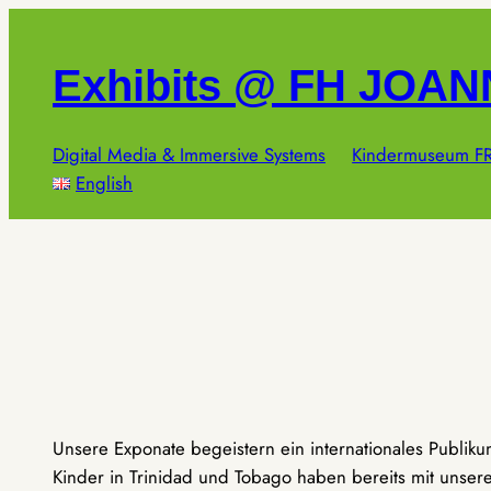
Zum
Inhalt
Exhibits @ FH JOA
springen
Digital Media & Immersive Systems
Kindermuseum FR
English
Unsere Exponate begeistern ein internationales Publik
Kinder in Trinidad und Tobago haben bereits mit unseren 