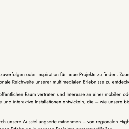
hzuverfolgen oder Inspiration für neue Projekte zu finden. Zoo
onale Reichweite unserer multimedialen Erlebnisse zu entdeck
ffentlichen Raum vertreten und Interesse an einer mobilen ode
 und interaktive Installationen entwickeln, die – wie unsere 
durch unsere Ausstellungsorte mitnehmen – von regionalen Highl
innen-Erfahrung in unseren Projekten zusammenfließen.