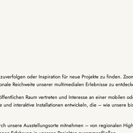
hzuverfolgen oder Inspiration für neue Projekte zu finden. Zoo
onale Reichweite unserer multimedialen Erlebnisse zu entdeck
ffentlichen Raum vertreten und Interesse an einer mobilen ode
 und interaktive Installationen entwickeln, die – wie unsere 
durch unsere Ausstellungsorte mitnehmen – von regionalen Highl
innen-Erfahrung in unseren Projekten zusammenfließen.