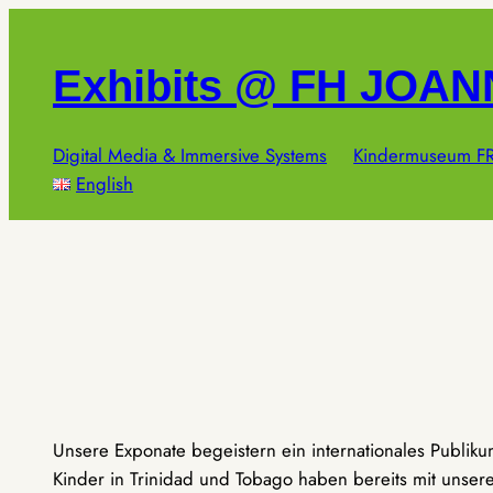
Zum
Inhalt
Exhibits @ FH JOA
springen
Digital Media & Immersive Systems
Kindermuseum FR
English
Unsere Exponate begeistern ein internationales Publik
Kinder in Trinidad und Tobago haben bereits mit unseren 