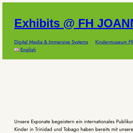
Zum
Inhalt
Exhibits @ FH JOA
springen
Digital Media & Immersive Systems
Kindermuseum FR
English
Unsere Exponate begeistern ein internationales Publik
Kinder in Trinidad und Tobago haben bereits mit unseren 