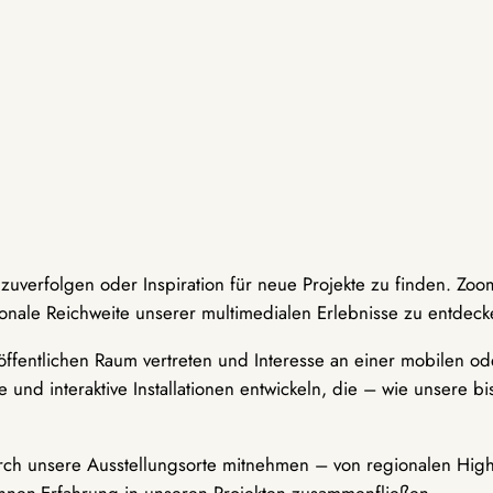
hzuverfolgen oder Inspiration für neue Projekte zu finden. Zoo
onale Reichweite unserer multimedialen Erlebnisse zu entdeck
ffentlichen Raum vertreten und Interesse an einer mobilen ode
 und interaktive Installationen entwickeln, die – wie unsere 
durch unsere Ausstellungsorte mitnehmen – von regionalen Highl
innen-Erfahrung in unseren Projekten zusammenfließen.