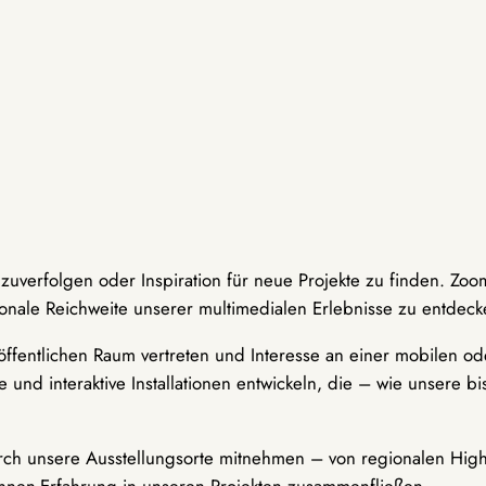
hzuverfolgen oder Inspiration für neue Projekte zu finden. Zoo
onale Reichweite unserer multimedialen Erlebnisse zu entdeck
ffentlichen Raum vertreten und Interesse an einer mobilen ode
 und interaktive Installationen entwickeln, die – wie unsere 
durch unsere Ausstellungsorte mitnehmen – von regionalen Highl
innen-Erfahrung in unseren Projekten zusammenfließen.