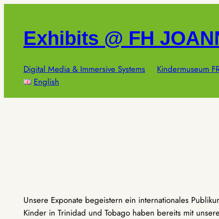
Zum
Inhalt
Exhibits @ FH JOA
springen
Digital Media & Immersive Systems
Kindermuseum FR
English
Unsere Exponate begeistern ein internationales Publik
Kinder in Trinidad und Tobago haben bereits mit unseren 