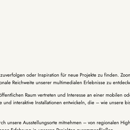
hzuverfolgen oder Inspiration für neue Projekte zu finden. Zoo
onale Reichweite unserer multimedialen Erlebnisse zu entdeck
ffentlichen Raum vertreten und Interesse an einer mobilen ode
 und interaktive Installationen entwickeln, die – wie unsere 
durch unsere Ausstellungsorte mitnehmen – von regionalen Highl
innen-Erfahrung in unseren Projekten zusammenfließen.