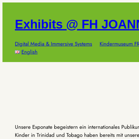
Zum
Inhalt
Exhibits @ FH JOA
springen
Digital Media & Immersive Systems
Kindermuseum FR
English
Unsere Exponate begeistern ein internationales Publik
Kinder in Trinidad und Tobago haben bereits mit unseren 