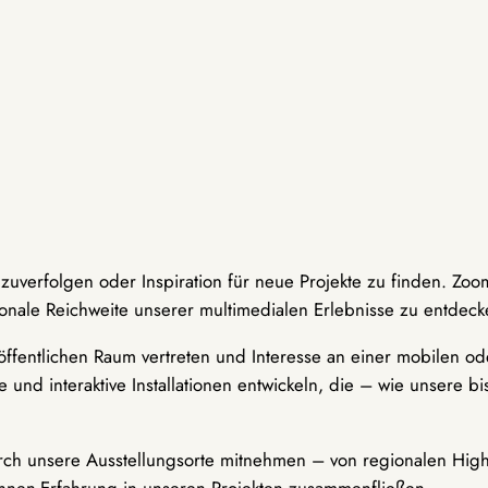
hzuverfolgen oder Inspiration für neue Projekte zu finden. Zoo
onale Reichweite unserer multimedialen Erlebnisse zu entdeck
ffentlichen Raum vertreten und Interesse an einer mobilen ode
 und interaktive Installationen entwickeln, die – wie unsere 
durch unsere Ausstellungsorte mitnehmen – von regionalen Highl
innen-Erfahrung in unseren Projekten zusammenfließen.