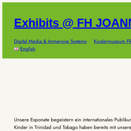
Zum
Inhalt
Exhibits @ FH JOA
springen
Digital Media & Immersive Systems
Kindermuseum FR
English
Unsere Exponate begeistern ein internationales Publik
Kinder in Trinidad und Tobago haben bereits mit unseren 